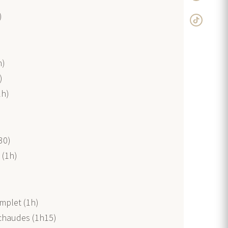
)
h)
)
1h)
30)
 (1h)
mplet (1h)
chaudes (1h15)