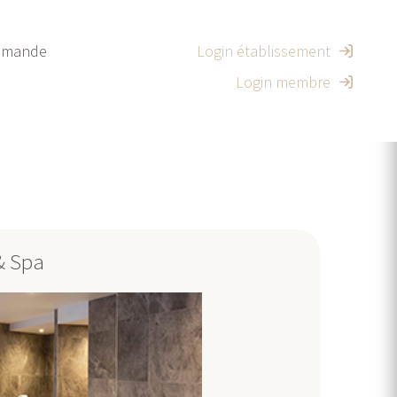
mande
Login établissement
Login membre
& Spa