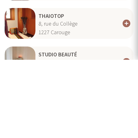
THAIOTOP
8, rue du Collège
1227
Carouge
STUDIO BEAUTÉ
Place de Grenus 10
1201
Genève
SAWATDEE DELICES
rue des Délices 5
1203
Genève
PERSPECTIVE