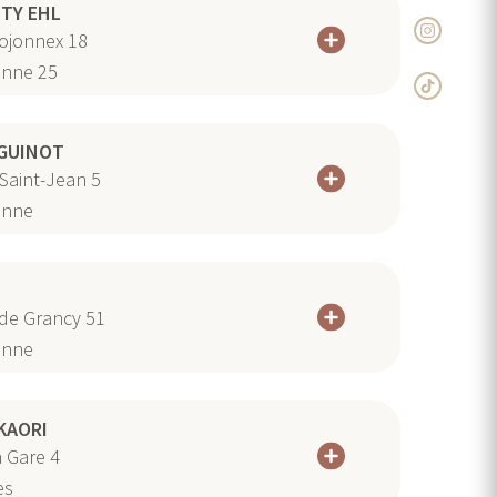
TY EHL
ojonnex 18
nne 25
 GUINOT
Saint-Jean 5
anne
de Grancy 51
anne
KAORI
a Gare 4
es