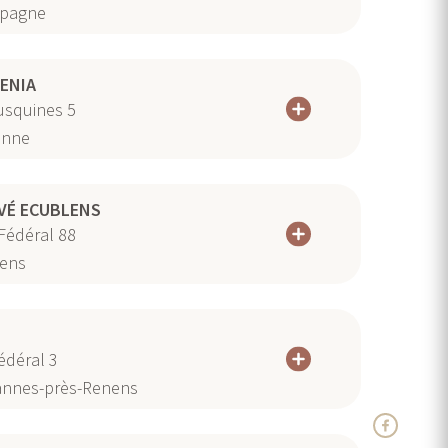
pagne
ENIA
usquines 5
anne
VÉ ECUBLENS
Fédéral 88
ens
Fédéral 3
nnes-près-Renens