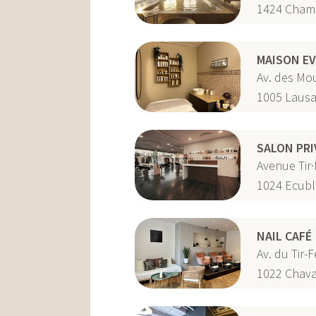
1424
Cham
N
MAISON EV
Av. des Mo
1005
Laus
SALON PRI
Avenue Tir·
1024
Ecubl
NAIL CAFÉ
Av. du Tir-
1022
Chava