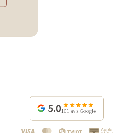
5.0
101
avis Google