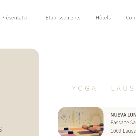
Présentation
Etablissements
Hôtels
Com
YOGA – LAU
NUEVA LU
Passage Sai
S
1003
Laus