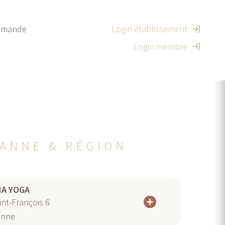
mande
Login établissement
Login membre
SANNE & RÉGION
NA YOGA
nt-François 6
anne